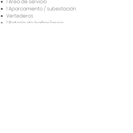
1 Área de servicio
1 Aparcamiento / subestación
Vertederos
1 Batería de baños/aseo
UBICACIÓN:
Playa El Tunco, Surf City